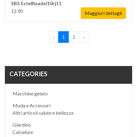
SBS Ectelfixadsl10rj11
12.90
Maggiori dettagli
‹
1
2
›
CATEGORIES
Macchine gelato
Moda e Accessori
Altri articoli salute e bellezza
Giardino
Calzature