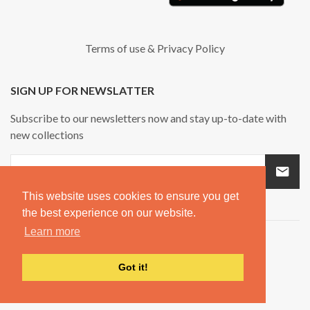
Terms of use
&
Privacy Policy
SIGN UP FOR NEWSLATTER
Subscribe to our newsletters now and stay up-to-date with
new collections
This website uses cookies to ensure you get
the best experience on our website.
Learn more
Got it!
Copyright © 2026
Spouf.
All rights reserved.