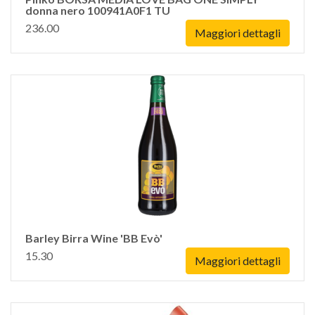
donna nero 100941A0F1 TU
236.00
Maggiori dettagli
Barley Birra Wine 'BB Evò'
15.30
Maggiori dettagli