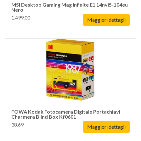
MSI Desktop Gaming Mag Infinite E1 14nvl5-104eu
Nero
1,499.00
Maggiori dettagli
FOWA Kodak Fotocamera Digitale Portachiavi
Charmera Blind Box Kf0601
38.69
Maggiori dettagli