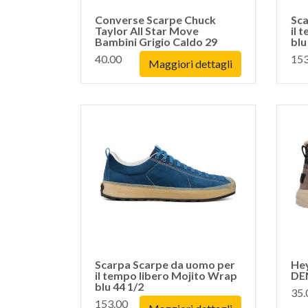
Converse Scarpe Chuck
Sca
Taylor All Star Move
il 
Bambini Grigio Caldo 29
blu
40.00
153
Maggiori dettagli
Scarpa Scarpe da uomo per
He
il tempo libero Mojito Wrap
DE
blu 44 1/2
35.
153.00