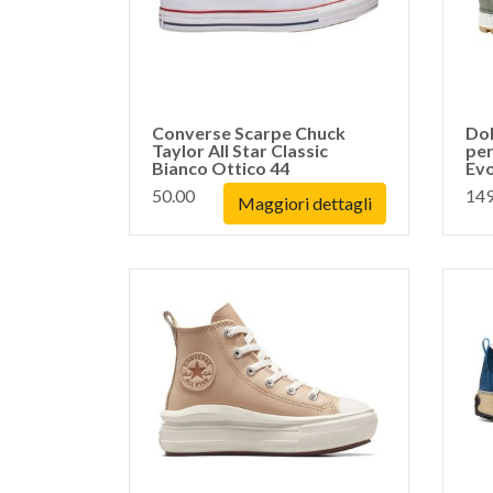
Converse Scarpe Chuck
Do
Taylor All Star Classic
per
Bianco Ottico 44
Evo
50.00
149
Maggiori dettagli