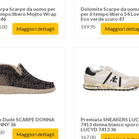
rpa Scarpe da uomo per
Dolomite Scarpe da uom
tempo libero Mojito Wrap
per il tempo libero 54 Lo
 46
Evo verde scuro 47
.00
149.95
Maggiori dettagli
Maggiori dettag
y Dude SCARPE DONNA
Premiata SNEAKERS LU
NNY 36
7413 donna bianco sporc
LUCYD 7413 36
00
Maggiori dettagli
167.00