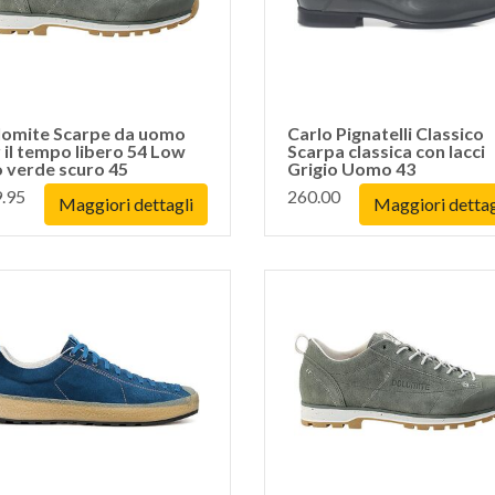
lomite Scarpe da uomo
Carlo Pignatelli Classico
 il tempo libero 54 Low
Scarpa classica con lacci
 verde scuro 45
Grigio Uomo 43
.95
260.00
Maggiori dettagli
Maggiori dettag