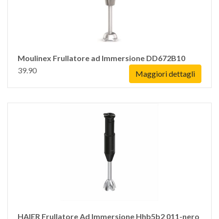
Moulinex Frullatore ad Immersione DD672B10
39.90
Maggiori dettagli
HAIER Frullatore Ad Immersione Hhb5b2 011-nero