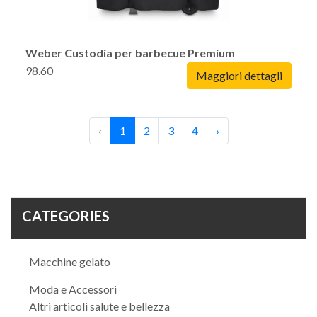
Weber Custodia per barbecue Premium
98.60
Maggiori dettagli
‹
1
2
3
4
›
CATEGORIES
Macchine gelato
Moda e Accessori
Altri articoli salute e bellezza