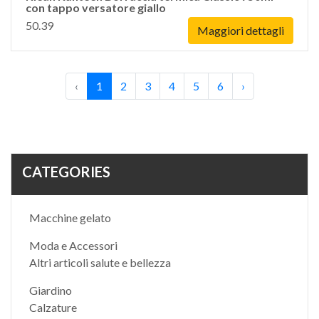
con tappo versatore giallo
50.39
Maggiori dettagli
‹
1
2
3
4
5
6
›
CATEGORIES
Macchine gelato
Moda e Accessori
Altri articoli salute e bellezza
Giardino
Calzature