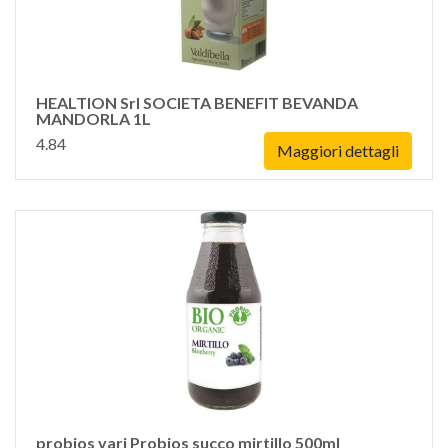
HEALTION Srl SOCIETA BENEFIT BEVANDA
MANDORLA 1L
4.84
Maggiori dettagli
probios vari Probios succo mirtillo 500ml