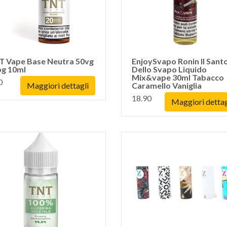
T Vape Base Neutra 50vg
EnjoySvapo Ronin Il Sant
pg 10ml
Dello Svapo Liquido
Mix&vape 30ml Tabacco
0
Maggiori dettagli
Caramello Vaniglia
18.90
Maggiori dettag