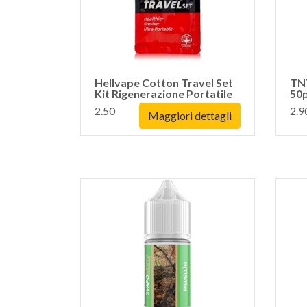
Hellvape Cotton Travel Set
TN
Kit Rigenerazione Portatile
50
2.50
2.9
Maggiori dettagli