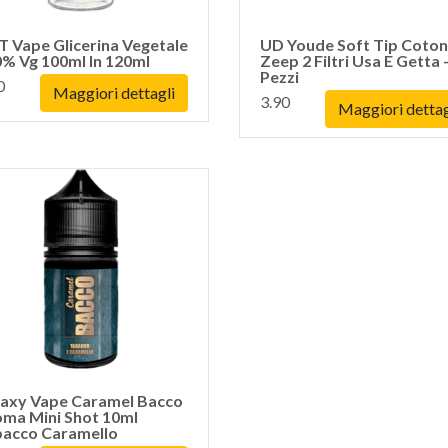
 Vape Glicerina Vegetale
UD Youde Soft Tip Coto
% Vg 100ml In 120ml
Zeep 2 Filtri Usa E Getta 
Pezzi
0
Maggiori dettagli
3.90
Maggiori dettag
axy Vape Caramel Bacco
ma Mini Shot 10ml
bacco Caramello