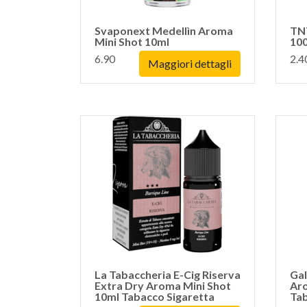
Svaponext Medellìn Aroma
TNT
Mini Shot 10ml
100
6.90
2.4
Maggiori dettagli
La Tabaccheria E-Cig Riserva
Gal
Extra Dry Aroma Mini Shot
Aro
10ml Tabacco Sigaretta
Ta