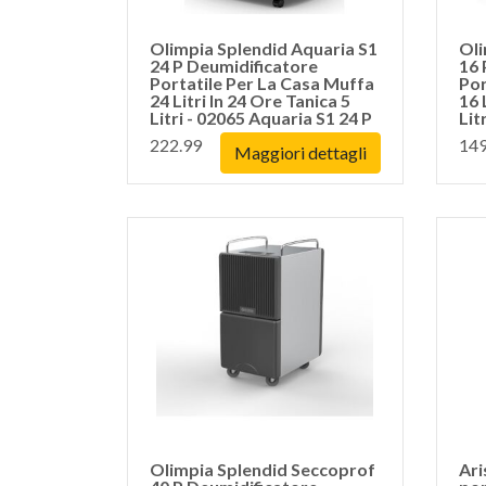
Olimpia Splendid Aquaria S1
Oli
24 P Deumidificatore
16 
Portatile Per La Casa Muffa
Por
24 Litri In 24 Ore Tanica 5
16 
Litri - 02065 Aquaria S1 24 P
Lit
222.99
149
Maggiori dettagli
Olimpia Splendid Seccoprof
Ari