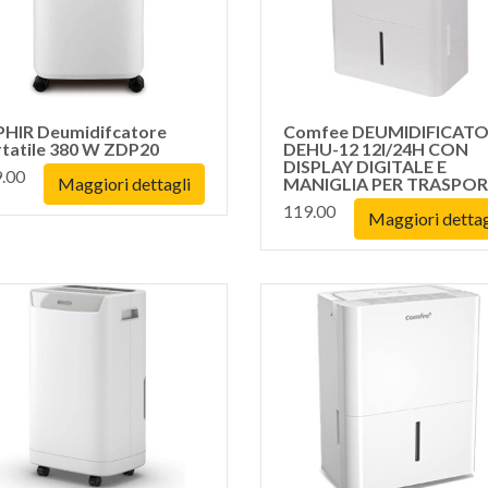
PHIR Deumidifcatore
Comfee DEUMIDIFICAT
tatile 380 W ZDP20
DEHU-12 12l/24H CON
DISPLAY DIGITALE E
.00
Maggiori dettagli
MANIGLIA PER TRASPO
119.00
Maggiori dettag