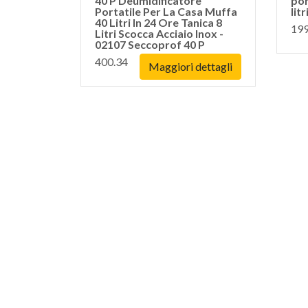
40 P Deumidificatore
por
Portatile Per La Casa Muffa
lit
40 Litri In 24 Ore Tanica 8
199
Litri Scocca Acciaio Inox -
02107 Seccoprof 40 P
400.34
Maggiori dettagli