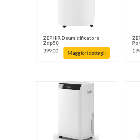
ZEPHIR Deumidificatore
ZE
Zdp50
Por
399.00
199
Maggiori dettagli