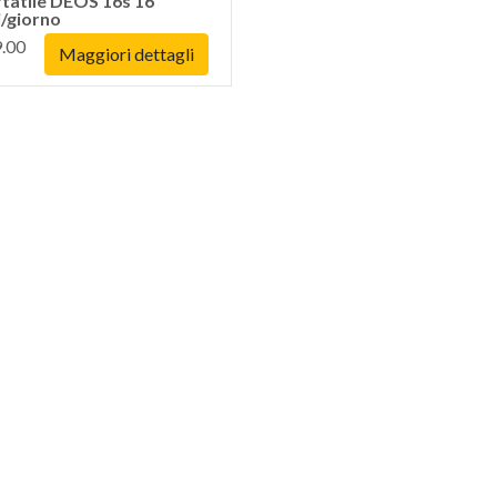
tatile DEOS 16s 16
ri/giorno
.00
Maggiori dettagli