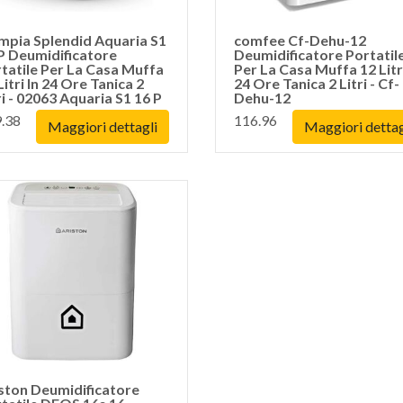
mpia Splendid Aquaria S1
comfee Cf-Dehu-12
P Deumidificatore
Deumidificatore Portatil
tatile Per La Casa Muffa
Per La Casa Muffa 12 Litri
Litri In 24 Ore Tanica 2
24 Ore Tanica 2 Litri - Cf-
ri - 02063 Aquaria S1 16 P
Dehu-12
.38
116.96
Maggiori dettagli
Maggiori dettag
ston Deumidificatore