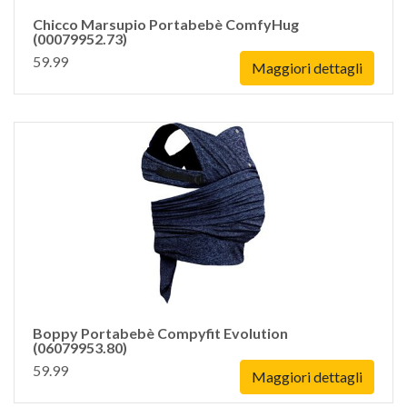
Chicco Marsupio Portabebè ComfyHug
(00079952.73)
59.99
Maggiori dettagli
Boppy Portabebè Compyfit Evolution
(06079953.80)
59.99
Maggiori dettagli