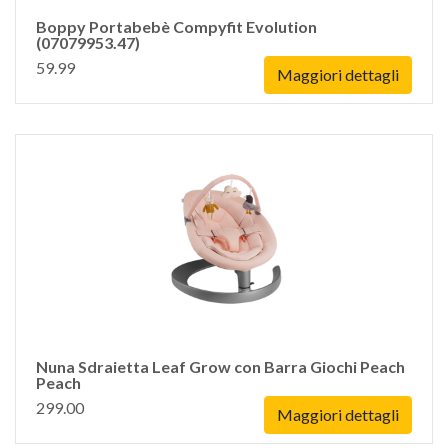
Boppy Portabebè Compyfit Evolution
(07079953.47)
59.99
Maggiori dettagli
Nuna Sdraietta Leaf Grow con Barra Giochi Peach
Peach
299.00
Maggiori dettagli